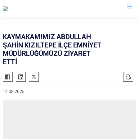
Mardin
KAYMAKAMIMIZ ABDULLAH
ŞAHİN KIZILTEPE İLÇE EMNİYET
Dargeçit
Nusaybin
MÜDÜRLÜĞÜMÜZÜ ZİYARET
Derik
Ömerli
ETTİ
Kızıltepe
Savur
Mazıdağı
Yeşilli
Midyat
Artuklu
14.08.2025