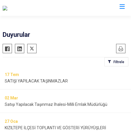
Mardin
Duyurular
Dargeçit
Nusaybin
Derik
Ömerli
Filtrele
Kızıltepe
Savur
Mazıdağı
Yeşilli
17
Tem
SATIŞI YAPILACAK TAŞINMAZLAR
Midyat
Artuklu
02
Mar
Satışı Yapılacak Taşınmaz İhalesi-Milli Emlak Müdürlüğü
27
Oca
KIZILTEPE İLÇESİ TOPLANTI VE GÖSTERİ YÜRÜYÜŞLERİ