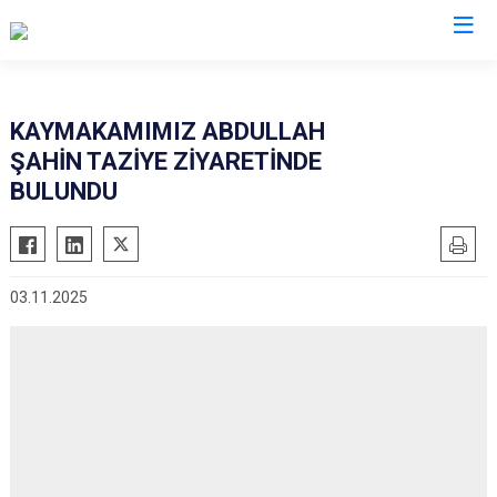
Mardin
KAYMAKAMIMIZ ABDULLAH
ŞAHİN TAZİYE ZİYARETİNDE
Dargeçit
Nusaybin
BULUNDU
Derik
Ömerli
Kızıltepe
Savur
Mazıdağı
Yeşilli
03.11.2025
Midyat
Artuklu