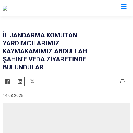
Mardin
İL JANDARMA KOMUTAN
YARDIMCILARIMIZ
Dargeçit
Nusaybin
KAYMAKAMIMIZ ABDULLAH
Derik
Ömerli
ŞAHİN’E VEDA ZİYARETİNDE
Kızıltepe
Savur
BULUNDULAR
Mazıdağı
Yeşilli
Midyat
Artuklu
14.08.2025