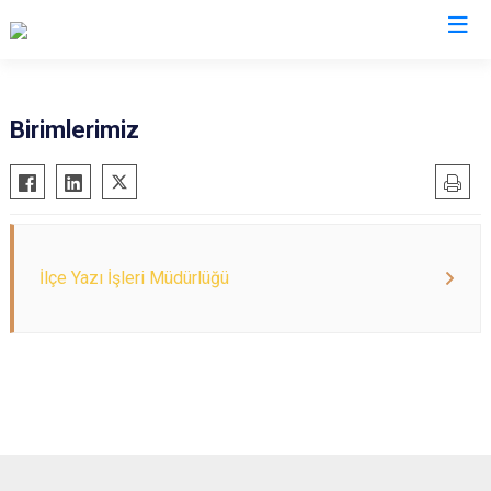
Mardin
Birimlerimiz
Dargeçit
Nusaybin
Derik
Ömerli
Kızıltepe
Savur
Mazıdağı
Yeşilli
İlçe Yazı İşleri Müdürlüğü
Midyat
Artuklu