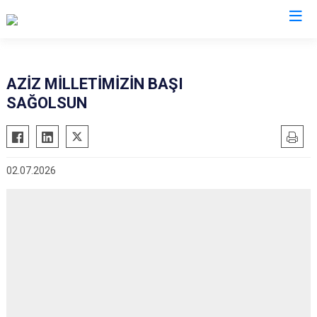
Mardin
AZİZ MİLLETİMİZİN BAŞI
SAĞOLSUN
Dargeçit
Nusaybin
Derik
Ömerli
Kızıltepe
Savur
02.07.2026
Mazıdağı
Yeşilli
Midyat
Artuklu