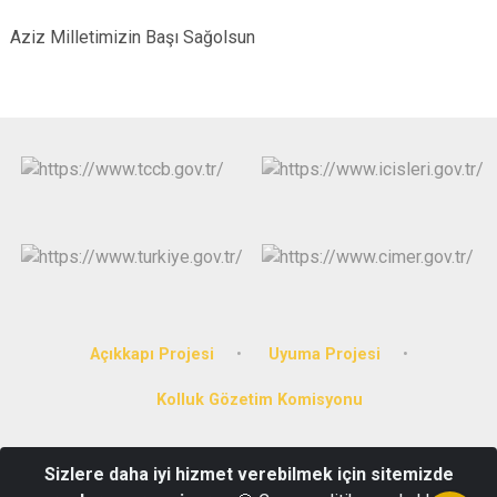
Aziz Milletimizin Başı Sağolsun
Açıkkapı Projesi
Uyuma Projesi
Kolluk Gözetim Komisyonu
Sanayi Mahallesi, 711. Sk. Hükümet Konağı No:11, 47410
Sizlere daha iyi hizmet verebilmek için sitemizde
Kızıltepe/Mardin