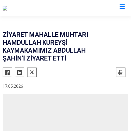
Mardin
ZİYARET MAHALLE MUHTARI
HAMDULLAH KUREYŞİ
Dargeçit
Nusaybin
KAYMAKAMIMIZ ABDULLAH
Derik
Ömerli
ŞAHİN’İ ZİYARET ETTİ
Kızıltepe
Savur
Mazıdağı
Yeşilli
Midyat
Artuklu
17.05.2026