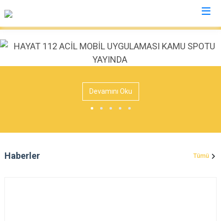
Mardin
Dargeçit
Nusaybin
Devamını Oku
Derik
Ömerli
Kızıltepe
Savur
Mazıdağı
Yeşilli
Midyat
Artuklu
Haberler
Tümü